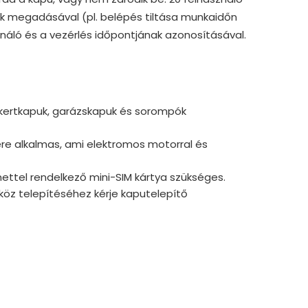
ok megadásával (pl. belépés tiltása munkaidőn
ználó és a vezérlés időpontjának azonosításával.
 kertkapuk, garázskapuk és sorompók
ére alkalmas, ami elektromos motorral és
ttel rendelkező mini-SIM kártya szükséges.
köz telepítéséhez kérje kaputelepítő