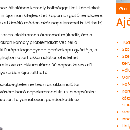
oz általában komoly költséggel kell kábeleket
Gar
nn újonnan kifejlesztet kapumozgató rendszere,
Aj
yezetkímélő módon akár napelemmel is tölthető.
tesen elektromos árammal működik, ám a
Tud
akran komoly problémákat vet fel a
Szo
e ki Európa legnagyobb garázskapu gyártója, a
Sze
ajtómotort akkumulátorról is lehet
ter
telezve az akkumulátor 30 napon keresztül
Ról
gyszerűen újratölthető.
Gar
Ref
 szükségtelenné teszi az akkumulátor
Ker
megvásárolható napelemmodult. Ez a napsütést
két
 esetén folyamatosan gondoskodik az
SOM
Már
Inn
Hel