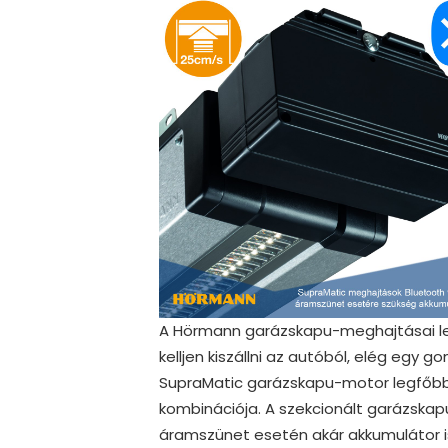
A Hörmann garázskapu-meghajtásai leh
kelljen kiszállni az autóból, elég egy 
SupraMatic garázskapu-motor legfőbb
kombinációja. A szekcionált garázska
áramszünet esetén akár akkumulátor 