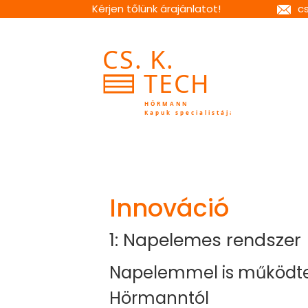
Kérjen tőlünk árajánlatot!
c
Innováció
1: Napelemes rendszer
Napelemmel is működte
Hörmanntól