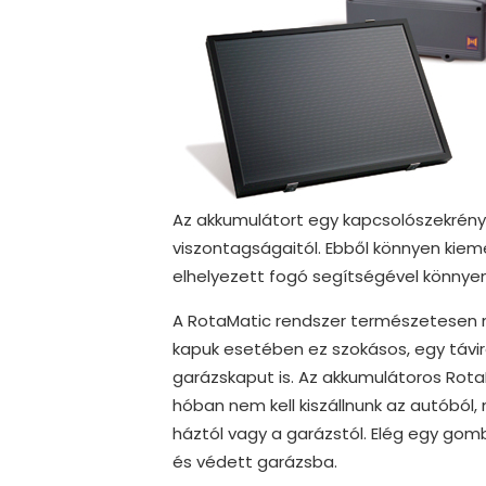
Az akkumulátort egy kapcsolószekrényb
viszontagságaitól. Ebből könnyen kieme
elhelyezett fogó segítségével könnyen 
A RotaMatic rendszer természetesen 
kapuk esetében ez szokásos, egy távirá
garázskaput is. Az akkumulátoros Rota
hóban nem kell kiszállnunk az autóból,
háztól vagy a garázstól. Elég egy go
és védett garázsba.