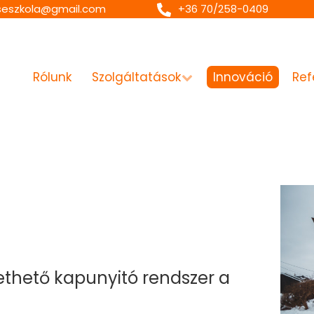
seszkola@gmail.com
+36 70/258-0409
Rólunk
Szolgáltatások
Innováció
Ref
thető kapunyitó rendszer a