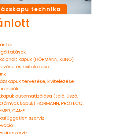
ázskapu technika
ánlott
ástár
lgáltatások
kcionált kapuk (HÖRMANN, KLING)
vezése és kivitelezése
unk
ázskapuk tervezése, kivitelezése
erenciák
tkapuk automatizálása (toló, úszó,
szárnyas kapuk) HÖRMANN, PROTECO,
MER, CAME.
kafüggetlen szervíz
ováció
yszíni szervíz