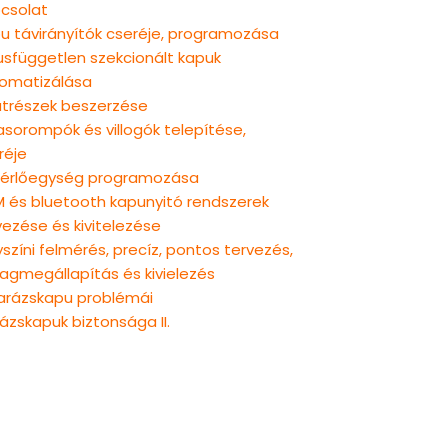
csolat
u távirányítók cseréje, programozása
usfüggetlen szekcionált kapuk
omatizálása
atrészek beszerzése
rasorompók és villogók telepítése,
réje
érlőegység programozása
 és bluetooth kapunyitó rendszerek
vezése és kivitelezése
yszíni felmérés, precíz, pontos tervezés,
agmegállapítás és kivielezés
arázskapu problémái
ázskapuk biztonsága II.