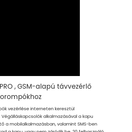
 PRO , GSM-alapú távvezérlő
 sorompókhoz
ók vezérlése interneten keresztül
. Végálláskapcsolók alkalmazásával a kapu
izhető a mobilalkalmazásban, valamint SMS-ben
arad a kapu, vagy nem záródik be. 20 felhasználó