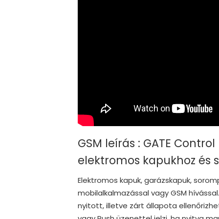
GSM leírás : GATE Control
elektromos kapukhoz és
Elektromos kapuk, garázskapuk, soromp
mobilalkalmazással vagy GSM hívással
nyitott, illetve zárt állapota ellenőr
vagy Push üzenettel jelzi, ha nyitva m