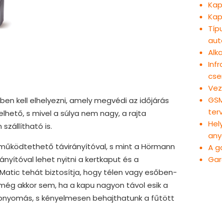
Kap
Kap
Típ
aut
Alk
Inf
cse
Vez
GSM
en kell elhelyezni, amely megvédi az időjárás
ter
lhető, s mivel a súlya nem nagy, a rajta
Hel
szállítható is.
any
működtethető távirányítóval, s mint a Hörmann
A g
Gar
nyítóval lehet nyitni a kertkaput és a
Matic tehát biztosítja, hogy télen vagy esőben-
 még akkor sem, ha a kapu nagyon távol esik a
mbnyomás, s kényelmesen behajthatunk a fűtött