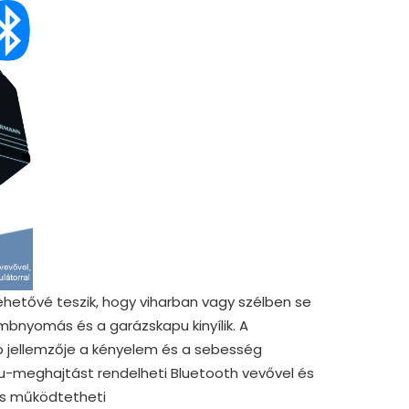
etővé teszik, hogy viharban vagy szélben se
gombnyomás és a garázskapu kinyílik. A
 jellemzője a kényelem és a sebesség
pu-meghajtást rendelheti Bluetooth vevővel és
is működtetheti