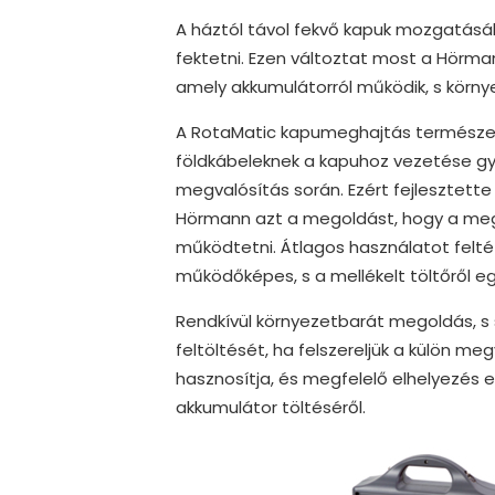
A háztól távol fekvő kapuk mozgatásáh
fektetni. Ezen változtat most a Hörma
amely akkumulátorról működik, s körn
A RotaMatic kapumeghajtás természe
földkábeleknek a kapuhoz vezetése gy
megvalósítás során. Ezért fejlesztett
Hörmann azt a megoldást, hogy a megh
működtetni. Átlagos használatot felté
működőképes, s a mellékelt töltőről e
Rendkívül környezetbarát megoldás, s
feltöltését, ha felszereljük a külön 
hasznosítja, és megfelelő elhelyezés
akkumulátor töltéséről.