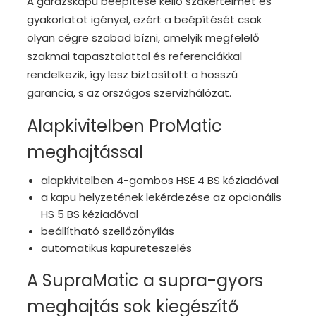
A garázskapu beépítése kellő szakértelmet és
gyakorlatot igényel, ezért a beépítését csak
olyan cégre szabad bízni, amelyik megfelelő
szakmai tapasztalattal és referenciákkal
rendelkezik, így lesz biztosított a hosszú
garancia, s az országos szervizhálózat.
Alapkivitelben ProMatic
meghajtással
alapkivitelben 4-gombos HSE 4 BS kéziadóval
a kapu helyzetének lekérdezése az opcionális
HS 5 BS kéziadóval
beállítható szellőzőnyílás
automatikus kapureteszelés
A SupraMatic a supra-gyors
meghajtás sok kiegészítő