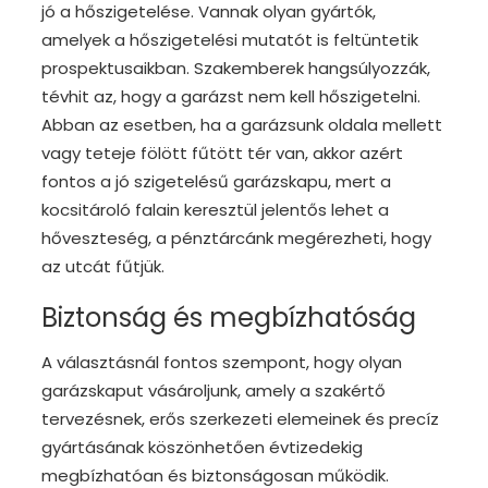
jó a hőszigetelése. Vannak olyan gyártók,
amelyek a hőszigetelési mutatót is feltüntetik
prospektusaikban. Szakemberek hangsúlyozzák,
tévhit az, hogy a garázst nem kell hőszigetelni.
Abban az esetben, ha a garázsunk oldala mellett
vagy teteje fölött fűtött tér van, akkor azért
fontos a jó szigetelésű garázskapu, mert a
kocsitároló falain keresztül jelentős lehet a
hőveszteség, a pénztárcánk megérezheti, hogy
az utcát fűtjük.
Biztonság és megbízhatóság
A választásnál fontos szempont, hogy olyan
garázskaput vásároljunk, amely a szakértő
tervezésnek, erős szerkezeti elemeinek és precíz
gyártásának köszönhetően évtizedekig
megbízhatóan és biztonságosan működik.