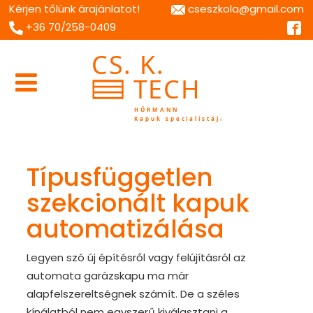
Kérjen tőlünk árajánlatot!
cseszkola@gmail.com
+36 70/258-0409
Típusfüggetlen
szekcionált kapuk
automatizálása
Legyen szó új építésről vagy felújításról az
automata garázskapu ma már
alapfelszereltségnek számít. De a széles
kínálatból nem egyszerű kiválasztani a