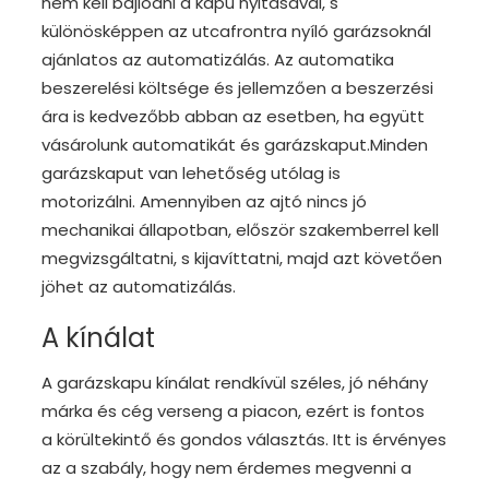
nem kell bajlódni a kapu nyitásával, s
különösképpen az utcafrontra nyíló garázsoknál
ajánlatos az automatizálás. Az automatika
beszerelési költsége és jellemzően a beszerzési
ára is kedvezőbb abban az esetben, ha együtt
vásárolunk automatikát és garázskaput.Minden
garázskaput van lehetőség utólag is
motorizálni. Amennyiben az ajtó nincs jó
mechanikai állapotban, először szakemberrel kell
megvizsgáltatni, s kijavíttatni, majd azt követően
jöhet az automatizálás.
A kínálat
A garázskapu kínálat rendkívül széles, jó néhány
márka és cég verseng a piacon, ezért is fontos
a körültekintő és gondos választás. Itt is érvényes
az a szabály, hogy nem érdemes megvenni a