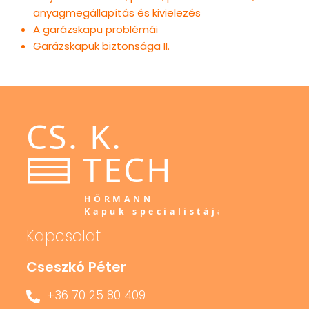
anyagmegállapítás és kivielezés
A garázskapu problémái
Garázskapuk biztonsága II.
Kapcsolat
Cseszkó Péter
+36 70 25 80 409