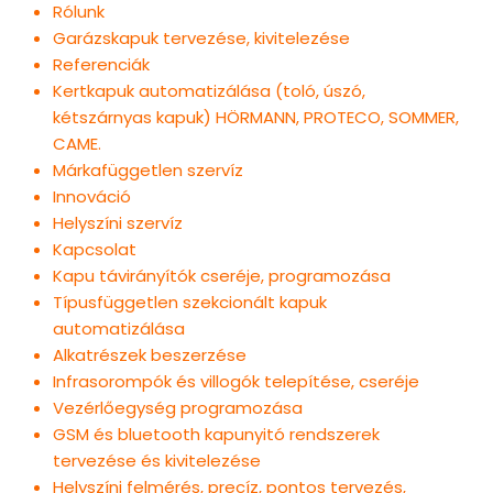
Rólunk
Garázskapuk tervezése, kivitelezése
Referenciák
Kertkapuk automatizálása (toló, úszó,
kétszárnyas kapuk) HÖRMANN, PROTECO, SOMMER,
CAME.
Márkafüggetlen szervíz
Innováció
Helyszíni szervíz
Kapcsolat
Kapu távirányítók cseréje, programozása
Típusfüggetlen szekcionált kapuk
automatizálása
Alkatrészek beszerzése
Infrasorompók és villogók telepítése, cseréje
Vezérlőegység programozása
GSM és bluetooth kapunyitó rendszerek
tervezése és kivitelezése
Helyszíni felmérés, precíz, pontos tervezés,