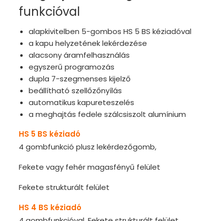
funkcióval
alapkivitelben 5-gombos HS 5 BS kéziadóval
a kapu helyzetének lekérdezése
alacsony áramfelhasználás
egyszerű programozás
dupla 7-szegmenses kijelző
beállítható szellőzőnyílás
automatikus kapureteszelés
a meghajtás fedele szálcsiszolt alumínium
HS 5 BS kéziadó
4 gombfunkció plusz lekérdezőgomb,
Fekete vagy fehér magasfényű felület
Fekete strukturált felület
HS 4 BS kéziadó
4 gombfunkcióval, Fekete strukturált felület