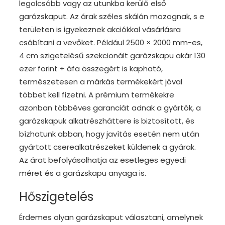
legolcsóbb vagy az utunkba kerülő első
garázskaput. Az árak széles skálán mozognak, s e
területen is igyekeznek akciókkal vásárlásra
csábítani a vevőket. Például 2500 × 2000 mm-es,
4 cm szigetelésű szekcionált garázskapu akár 130
ezer forint + áfa összegért is kapható,
természetesen a márkás termékekért jóval
többet kell fizetni. A prémium termékekre
azonban többéves garanciát adnak a gyártók, a
garázskapuk alkatrészháttere is biztosított, és
bízhatunk abban, hogy javítás esetén nem után
gyártott cserealkatrészeket küldenek a gyárak.
Az árat befolyásolhatja az esetleges egyedi
méret és a garázskapu anyaga is.
Hőszigetelés
Érdemes olyan garázskaput választani, amelynek