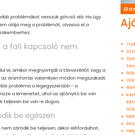
Gar
ribb problémákat vesszük górcső alá. Ha úgy
Aj
 sem oldja meg a problémát, olvassa el a
 szakemberhez.
Tud
 a fali kapcsoló nem
Szo
Sze
ter
l el, amikor megnyomják a távvezérlőt vagy a
Ról
hogy az áramforrás valamilyen módon megszakadt.
Gar
oribb probléma a legegyszerűbb - a
Ref
rizze a kimenetet, ahol az ajtónyitó be van
Ker
ék teljesen be van-e dugva.
két
SOM
ódik be egészen
Már
Inn
 nem záródik be teljesen, akkor előfordulhat,
Hel