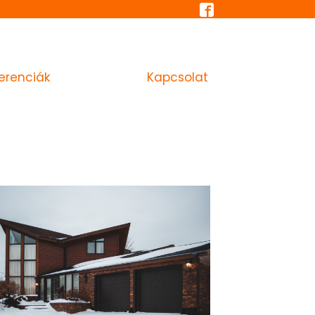
erenciák
Tudástár
Kapcsolat