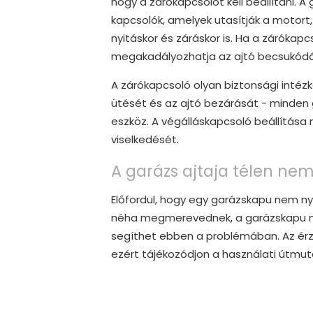
hogy a zárókapcsolót kell beállítani. 
kapcsolók, amelyek utasítják a motort
nyitáskor és záráskor is. Ha a zárókapcs
megakadályozhatja az ajtó becsukódá
A zárókapcsoló olyan biztonsági int
ütését és az ajtó bezárását - minden
eszköz. A végálláskapcsoló beállítás
viselkedését.
A garázs ajtaja télen nem 
Előfordul, hogy egy garázskapu nem nyíl
néha megmerevednek, a garázskapu nem
segíthet ebben a problémában. Az érz
ezért tájékozódjon a használati útmut