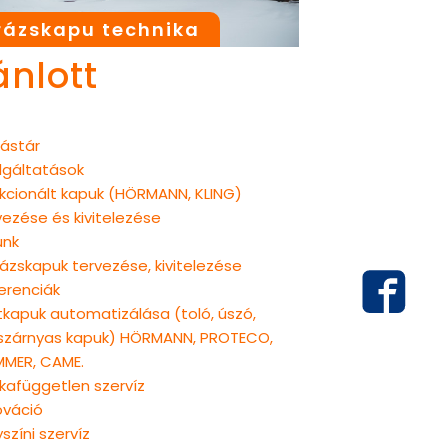
ázskapu technika
ánlott
ástár
lgáltatások
kcionált kapuk (HÖRMANN, KLING)
vezése és kivitelezése
unk
ázskapuk tervezése, kivitelezése
erenciák
tkapuk automatizálása (toló, úszó,
szárnyas kapuk) HÖRMANN, PROTECO,
MER, CAME.
kafüggetlen szervíz
ováció
yszíni szervíz