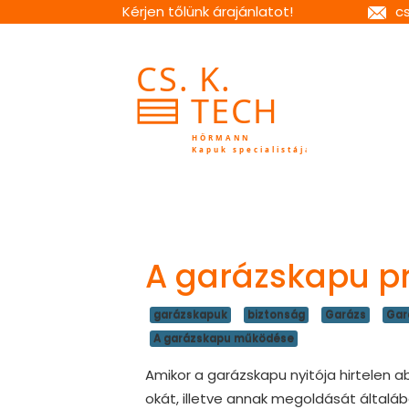
Kérjen tőlünk árajánlatot!
c
A garázskapu p
garázskapuk
biztonság
Garázs
Gar
A garázskapu működése
Amikor a garázskapu nyitója hirtelen
okát, illetve annak megoldását által