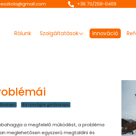
seszkola@gmail.com
+36 70/258-0409
Rólunk
Szolgáltatások
Innováció
Ref
roblémái
ázskapu
Biztonságos garázskapu
 abbahagyja a megfelelő működést, a probléma
ában meglehetősen egyszerű megtalálni és