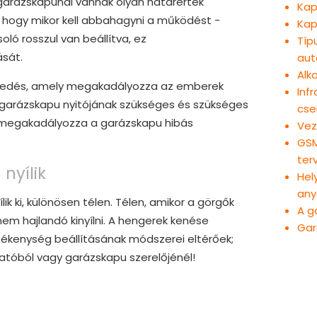
A garázskapunál vannak olyan határérték
Kap
, hogy mikor kell abbahagyni a működést -
Kap
oló rosszul van beállítva, ez
Típ
sát.
aut
Alk
ézkedés, amely megakadályozza az emberek
Inf
 garázskapu nyitójának szükséges és szükséges
cse
a megakadályozza a garázskapu hibás
Vez
GSM
ter
nyílik
Hel
any
ik ki, különösen télen. Télen, amikor a görgők
A g
 hajlandó kinyílni. A hengerek kenése
Gar
ékenység beállításának módszerei eltérőek;
atóból vagy garázskapu szerelőjénél!