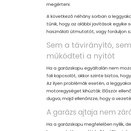
megérteni.
A következő néhány sorban a leggyako
tűnik, hogy az alábbi javítások egyike
használati útmutatót, vagy forduljon
Sem a távirányító, sem
működteti a nyitót
Ha a garázskapu egyáltalán nem mozdu
fali kapcsolót, akkor szinte biztos, 
Az ilyen problémák esetén, a leggyak
motoregységet kihúzták. Először ellenő
dugva, majd ellenőrizze, hogy a vezet
A garázs ajtaja nem zár
Ha a garázskapu megfelelően nyílik, de