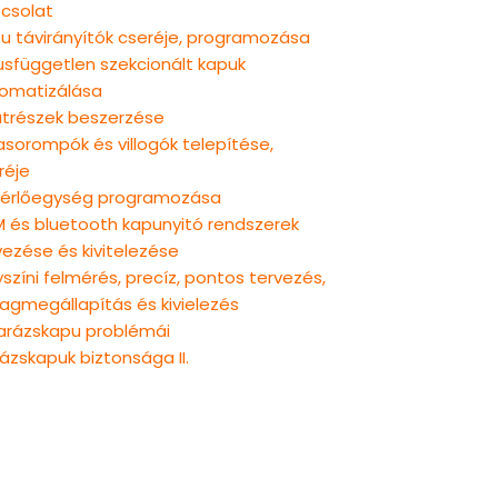
csolat
u távirányítók cseréje, programozása
usfüggetlen szekcionált kapuk
omatizálása
atrészek beszerzése
rasorompók és villogók telepítése,
réje
érlőegység programozása
 és bluetooth kapunyitó rendszerek
vezése és kivitelezése
yszíni felmérés, precíz, pontos tervezés,
agmegállapítás és kivielezés
arázskapu problémái
ázskapuk biztonsága II.