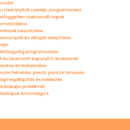
csolat
u távirányítók cseréje, programozása
usfüggetlen szekcionált kapuk
omatizálása
atrészek beszerzése
rasorompók és villogók telepítése,
réje
érlőegység programozása
 és bluetooth kapunyitó rendszerek
vezése és kivitelezése
yszíni felmérés, precíz, pontos tervezés,
agmegállapítás és kivielezés
arázskapu problémái
ázskapuk biztonsága II.