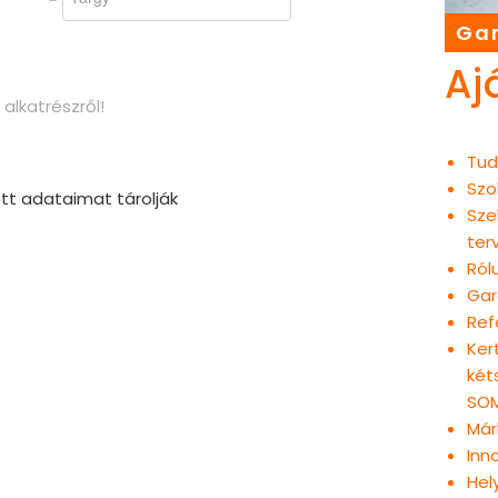
Gar
Aj
alkatrészről!
Tud
Szo
tt adataimat tárolják
Sze
ter
Ról
Gar
Ref
Ker
két
SOM
Már
Inn
Hel