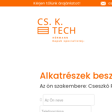
Kérjen tőlünk árajánlatot!
c
Alkatrészek bes
Az ön szakembere: Cseszkó 