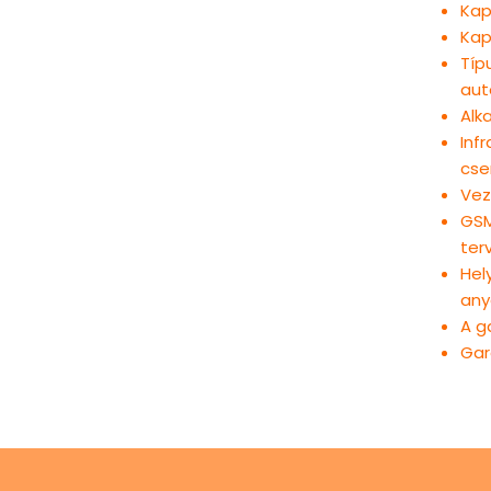
Kap
Kap
Típ
aut
Alk
Inf
cse
Vez
GSM
ter
Hel
any
A g
Gar