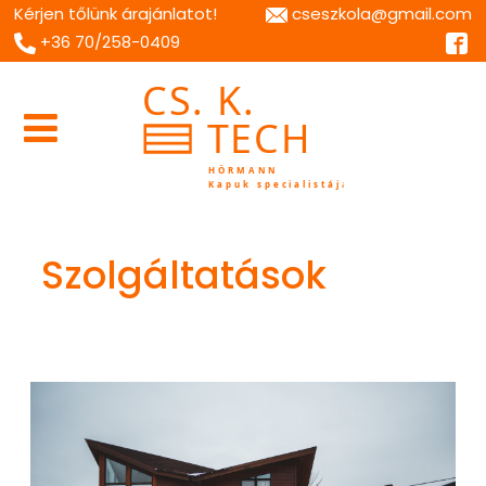
Kérjen tőlünk árajánlatot!
cseszkola@gmail.com
+36 70/258-0409
Szolgáltatások