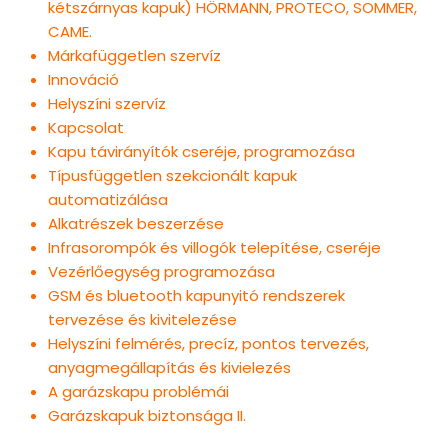
kétszárnyas kapuk) HÖRMANN, PROTECO, SOMMER,
CAME.
Márkafüggetlen szervíz
Innováció
Helyszíni szervíz
Kapcsolat
Kapu távirányítók cseréje, programozása
Típusfüggetlen szekcionált kapuk
automatizálása
Alkatrészek beszerzése
Infrasorompók és villogók telepítése, cseréje
Vezérlőegység programozása
GSM és bluetooth kapunyitó rendszerek
tervezése és kivitelezése
Helyszíni felmérés, precíz, pontos tervezés,
anyagmegállapítás és kivielezés
A garázskapu problémái
Garázskapuk biztonsága II.