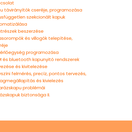
csolat
u távirányítók cseréje, programozása
usfüggetlen szekcionált kapuk
omatizálása
atrészek beszerzése
rasorompók és villogók telepítése,
réje
érlőegység programozása
 és bluetooth kapunyitó rendszerek
vezése és kivitelezése
yszíni felmérés, precíz, pontos tervezés,
agmegállapítás és kivielezés
arázskapu problémái
ázskapuk biztonsága II.