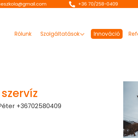
seszkola@gmail.com
+36 70/258-0409
Rólunk
Szolgáltatások
Innováció
Ref
szervíz
Péter
+36702580409