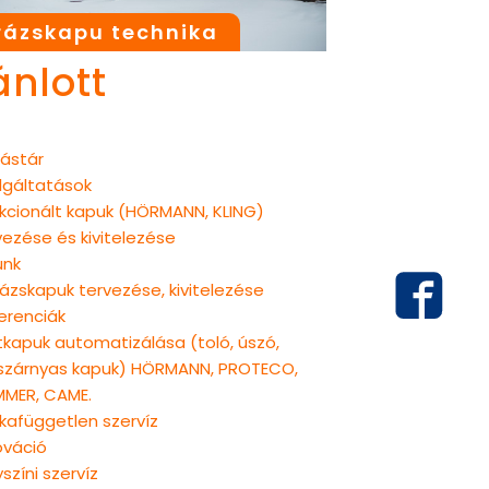
ázskapu technika
ánlott
ástár
lgáltatások
kcionált kapuk (HÖRMANN, KLING)
vezése és kivitelezése
unk
ázskapuk tervezése, kivitelezése
erenciák
tkapuk automatizálása (toló, úszó,
szárnyas kapuk) HÖRMANN, PROTECO,
MER, CAME.
kafüggetlen szervíz
ováció
yszíni szervíz