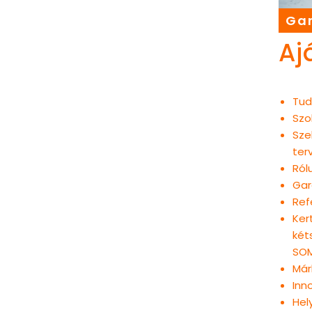
Gar
Aj
Tud
Szo
Sze
ter
Ról
Gar
Ref
Ker
két
SOM
Már
Inn
Hel