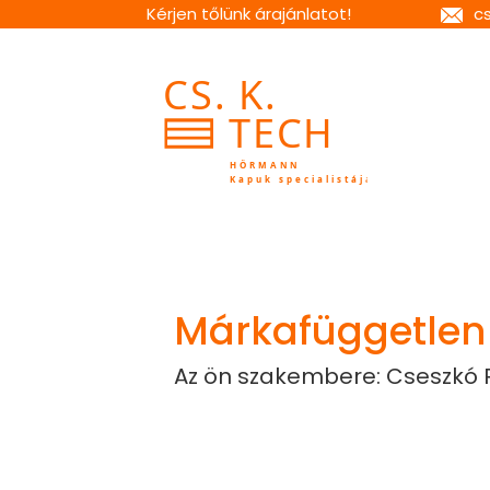
Kérjen tőlünk árajánlatot!
c
Márkafüggetlen 
Az ön szakembere: Cseszkó 