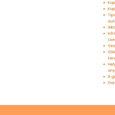
Kap
Kap
Típ
aut
Alk
Inf
cse
Vez
GSM
ter
Hel
any
A g
Gar