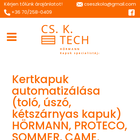
Kérjen tőlünk árajánlatot!
cseszkola@gmail.com
+36 70/258-0409
Kertkapuk
automatizálása
(toló, úszó,
kétszárnyas kapuk)
HÖRMANN, PROTECO,
SOMMER, CAME.