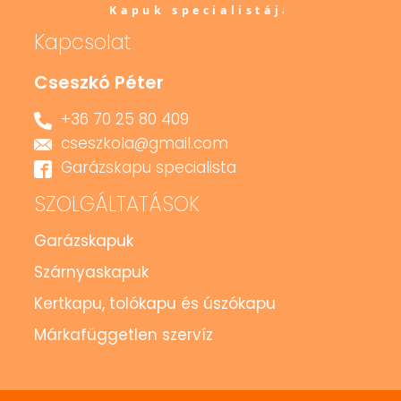
Kapcsolat
Cseszkó Péter
+36 70 25 80 409
cseszkola@gmail.com
Garázskapu specialista
SZOLGÁLTATÁSOK
Garázskapuk
Szárnyaskapuk
Kertkapu, tolókapu és úszókapu
Márkafüggetlen szervíz